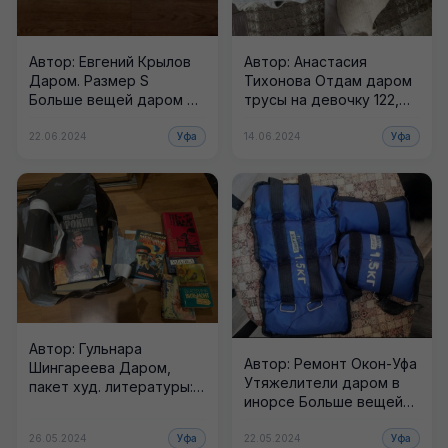
Автор: Евгений Крылов
Автор: Анастасия
Даром. Размер S
Тихонова Отдам даром
Больше вещей даром в
трусы на девочку 122,
нашем Телеграм Канале.
белье женское размер
Подпишитесь!
46 Больше вещей...
22.06.2024
Уфа
14.06.2024
Уфа
Автор: Гульнара
Автор: Ремонт Окон-Уфа
Шингареева Даром,
Утяжелители даром в
пакет худ. литературы:
инорсе Больше вещей
детективы,стихи,романы
даром в нашем
в дорогу. Больше вещей
Телеграм Канале.
26.05.2024
Уфа
22.05.2024
Уфа
даром в нашем...