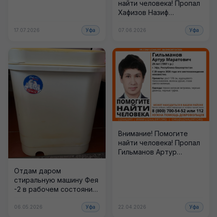
найти человека! Пропал
Хафизов Назиф
Ансарович, 48 лет, г.
Уфа, Республика
17.07.2026
Уфа
07.06.2026
Уфа
Башкортостан. 1...
Внимание! Помогите
найти человека! Пропал
Гильманов Артур
Маратович, 29 лет, г.
Уфа, Республика
Отдам даром
Башкортостан. С...
стиральную машину Фея
-2 в рабочем состоянии,
утеряна родная
заглушка. Район
06.05.2026
Уфа
22.04.2026
Уфа
Сипайлово, только...