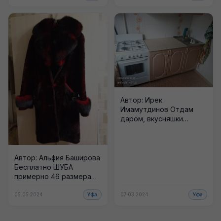
Подпишитесь!
Автор: Ирек
Имамутдинов Отдам
даром, вкусняшки
приветствуется. 17
больница. Больше
вещей даром в нашем
Телеграм...
Автор: Альфия Баширова
Бесплатно ШУБА
примерно 46 размера
Госцирк В личку Больше
вещей даром в...
05.05.2024
Уфа
07.03.2024
Уфа