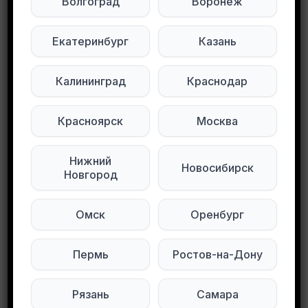
Волгоград
Воронеж
Джинсы на поделки.
Черниковка.Писать в ЛС
Больше вещей даром в
Екатеринбург
Казань
нашем...
Калининград
Краснодар
Автор: Лилия
Абзалтдинова Куртка в
Красноярск
Москва
хорошем состоянии,
размер s, 42 размер.
Инорс Больше вещей
11.08.2024
Уфа
22.07.2024
Уфа
Нижний
Новосибирск
даром...
Новгород
Омск
Оренбург
Пермь
Ростов-на-Дону
Рязань
Самара