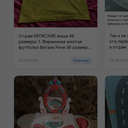
Так и не
Отдам МУЖСКИЕ вещи 46
кто пер
размера: 1. Фирменная желтая
и отдам
футболка Витали Ричи 46 размера,
новая, не...
06.08.2026
Оренбург
06.08.202