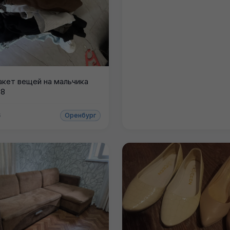
акет вещей на мальчика
68
6
Оренбург