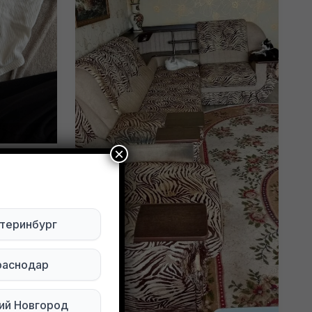
×
пакет
ия
теринбург
раснодар
ий Новгород