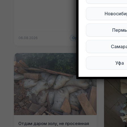
Новосиби
Пермь
06.08.2026
Оренбург
06.08.202
Самар
Уфа
Отдам даром золу, не просеянная