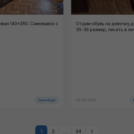
иван 140×260. Самовывоз с
Отдам обувь на девочку,
35-36 размер, писать в ли
6
Оренбург
05.08.2026
1
2
…
34