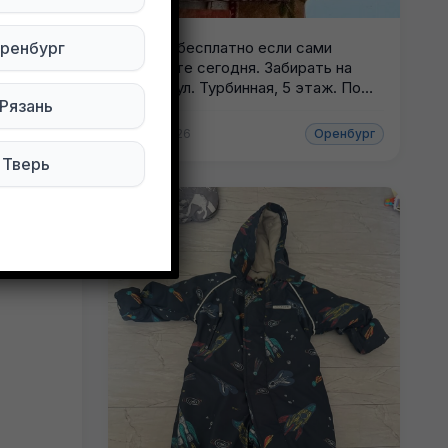
ренбург
Отдам бесплатно если сами
заберете сегодня. Забирать на
маяке, ул. Турбинная, 5 этаж. По
Рязань
всем...
Оренбург
05.08.2026
Оренбург
Тверь