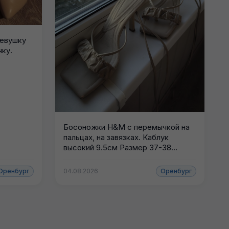
девушку
чку.
Босоножки H&M с перемычкой на
пальцах, на завязках. Каблук
высокий 9.5см Размер 37-38
(длина стопы...
Оренбург
04.08.2026
Оренбург