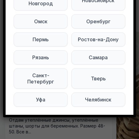
Новосибирск
Новгород
Другие объявления в этом городе
Омск
Оренбург
Пермь
Ростов-на-Дону
Рязань
Самара
Санкт-
Тверь
Петербург
Уфа
Челябинск
Отдам утеплённые джинсы, утеплённые
штаны, шорты для беременных. Размер 48-
50. Все в...