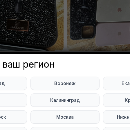
 ваш регион
бесплатно чехлы на iPhone 14
ад
Воронеж
Ека
ь
Калининград
К
n Belousov
Объявление неа
онеж
рск
Москва
Нижн