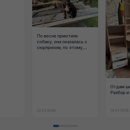
По весне приютили
собаку, она оказалась с
сюрпризом, по этому,
если кому...
Отдам шк
Разбор и 
22.07.2026
14.07.2026