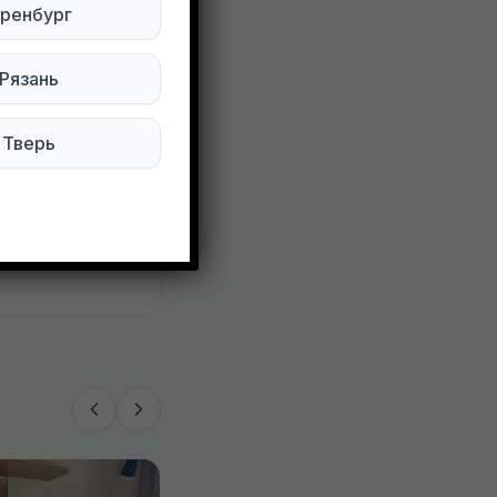
ренбург
текла на 14
Рязань
Тверь
106 просмотров