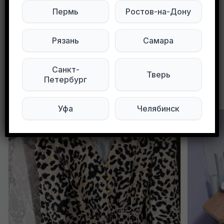
Мы в Telegram
Мы в ВКонтакте
Пермь
Ростов-на-Дону
Рязань
Самара
0
0
94 просмотров
Санкт-
Тверь
Петербург
Другие объявления в этом городе
Уфа
Челябинск