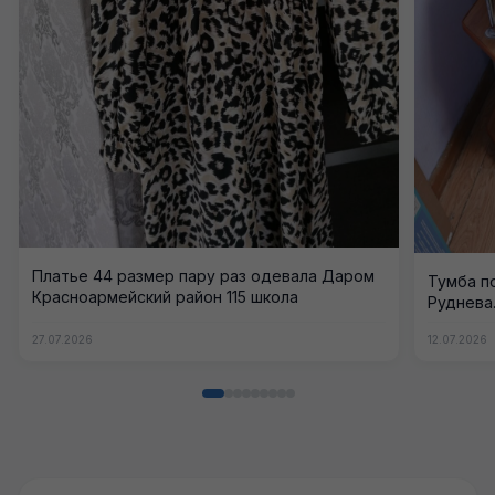
Платье 44 размер пару раз одевала Даром
Тумба по
Красноармейский район 115 школа
Руднева.
27.07.2026
12.07.2026