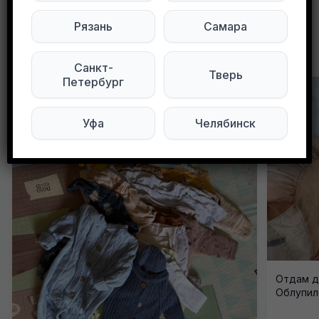
Рязань
Самара
Другие объявления в этом городе
Санкт-
Тверь
Петербург
Уфа
Челябинск
Отдам ди
Облупилс