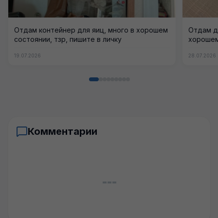
Отдам контейнер для яиц, много в хорошем
Отдам д
состоянии, тзр, пишите в личку
хорошем
19.07.2026
28.07.2026
Комментарии