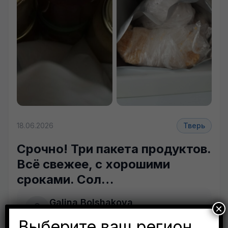
18.06.2026
Тверь
Срочно! Три пакета продуктов.
Всё свежее, с хорошими
сроками. Сол…
Galina Bolshakova
×
Тверь
Выберите ваш регион