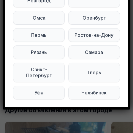
Новгород
Рубашка на запонках рукава. Запонки в
комплекте не идут .
Омск
Оренбург
Южный
Пермь
Ростов-на-Дону
Подписывайтесь на нас в социальных
сетях:
Рязань
Самара
Мы в Telegram
Мы в ВКонтакте
Санкт-
Тверь
Петербург
0
0
72 просмотров
Уфа
Челябинск
Другие объявления в этом городе