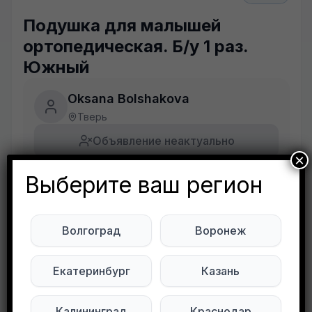
Подушка для малышей
ортопедическая. Б/у 1 раз.
Южный
Oksana Bolshakova
Тверь
Объявление неактуально
×
Выберите ваш регион
Будьте внимательны. Не переходите по ссылкам, если вам предлагают в личной переписке с дарителем оплаты доставки, брони, предоплаты или установки стороннего приложения, удалите переписку и заблокируйте пользователя. Обо всех таких постах сообщайте
Развернуть полностью
Подушка для малышей ортопедическая. Б/у 1
Волгоград
Воронеж
раз. Южный
Екатеринбург
Казань
Подписывайтесь на нас в социальных
сетях:
Калининград
Краснодар