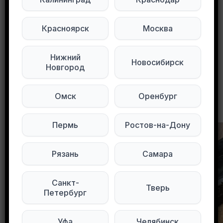
Мы в Telegram
Мы в ВКонтакте
Красноярск
Москва
0
0
66 просмотров
Нижний
Новосибирск
Новгород
Омск
Оренбург
Другие объявления в этом городе
Пермь
Ростов-на-Дону
Рязань
Самара
Санкт-
Тверь
Петербург
Уфа
Челябинск