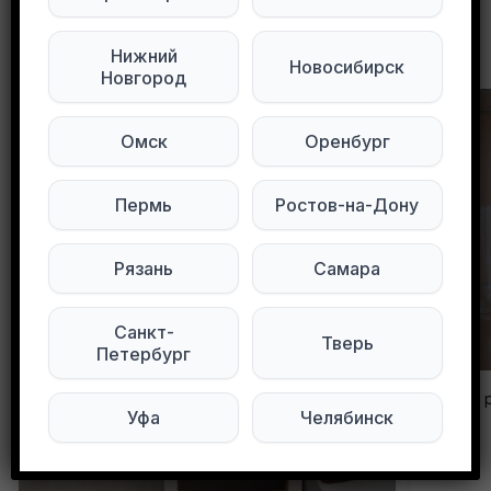
Другие объявления в этом городе
Нижний
Новосибирск
Новгород
Омск
Оренбург
Пермь
Ростов-на-Дону
Рязань
Самара
Санкт-
Тверь
Петербург
Отдам, 
Уфа
Челябинск