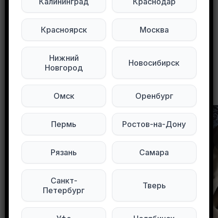
Калининград
Краснодар
Мы в Telegram
Мы в ВКонтакте
Красноярск
Москва
0
0
77 просмотров
Нижний
Новосибирск
Новгород
Другие объявления в этом городе
Омск
Оренбург
Пермь
Ростов-на-Дону
Рязань
Самара
Санкт-
Тверь
Петербург