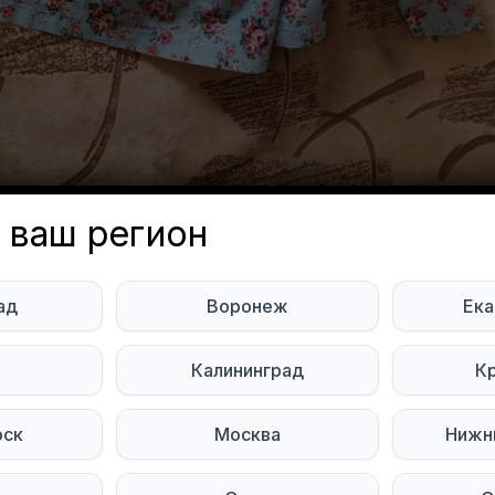
 ваш регион
летнюю юбку с подкладом 4
ад
Воронеж
Ека
а. Юность
ь
Калининград
К
lana Logunova
Объявление неа
рь
рск
Москва
Нижн