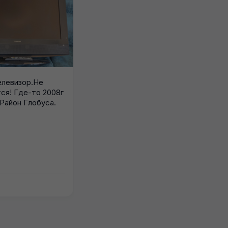
елевизор.Не
ся! Где-то 2008г
 Район Глобуса.
1)наушники . Не
пользовалась, но долго
лежали с момента
покупки 2) дозатор...
6
18.07.2026