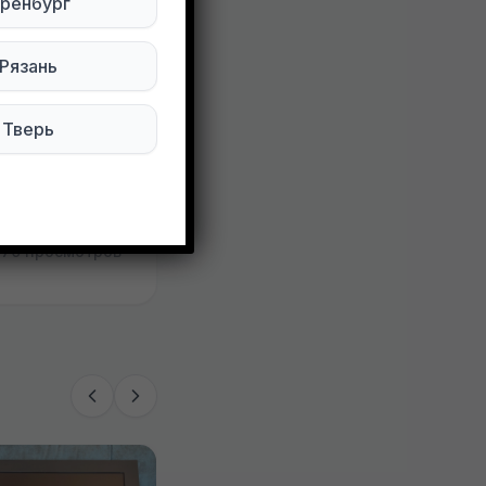
ренбург
Рязань
Тверь
70 просмотров