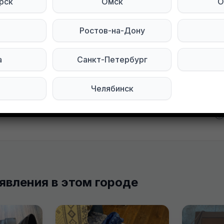
рск
Омск
О
 полностью
юю юбку с подкладом 48 размера. Юность
Ростов-на-Дону
тесь на нас в социальных сетях:
а
Санкт-Петербург
egram
Мы в ВКонтакте
Челябинск
явления в этом городе