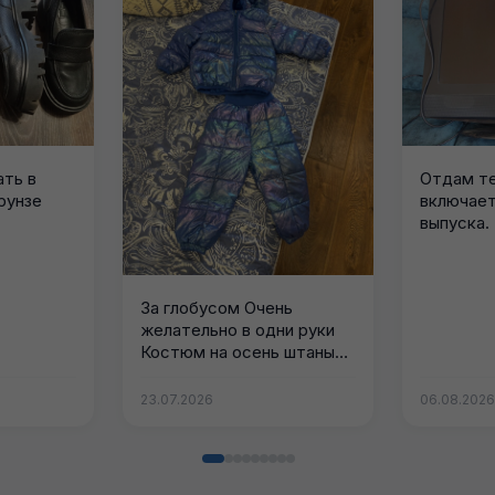
ать в
Отдам т
рунзе
включает
выпуска.
За глобусом Очень
желательно в одни руки
Костюм на осень штаны
+...
23.07.2026
06.08.202