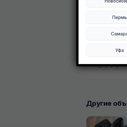
Новосиби
Развернуть
Отдам летн
Пермь
Подписывай
Самар
Мы в Tel
Уфа
0
0
Другие объ