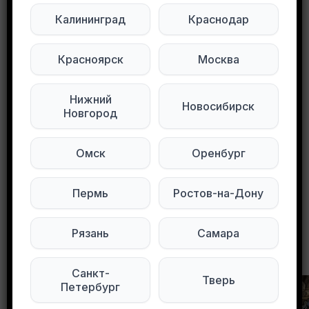
Район «Ашана» на Орджоникидзе или Театра
Калининград
Краснодар
Кукол.
Пишите в личку, здесь не отслеживаю.
Красноярск
Москва
Подписывайтесь на нас в социальных
Нижний
сетях:
Новосибирск
Новгород
Мы в Telegram
Мы в ВКонтакте
Омск
Оренбург
0
0
88 просмотров
Пермь
Ростов-на-Дону
Рязань
Самара
Другие объявления в этом городе
Санкт-
Тверь
Петербург