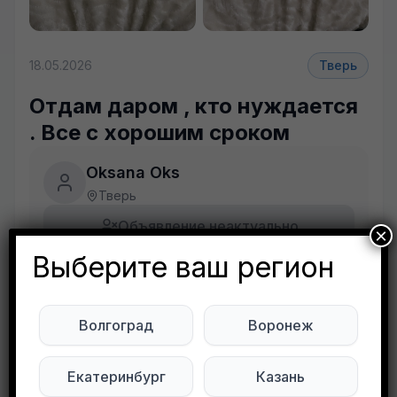
18.05.2026
Тверь
Отдам даром , кто нуждается
. Все с хорошим сроком
Oksana Oks
Тверь
Объявление неактуально
×
Выберите ваш регион
Будьте внимательны. Не переходите по ссылкам, если вам предлагают в личной переписке с дарителем оплаты доставки, брони, предоплаты или установки стороннего приложения, удалите переписку и заблокируйте пользователя. Обо всех таких постах сообщайте
Развернуть полностью
Волгоград
Воронеж
Отдам даром , кто нуждается . Все с хорошим
сроком годности . Пролетарский район .
Екатеринбург
Казань