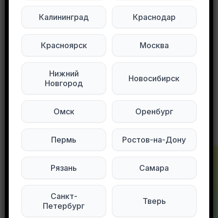
Подписывайтесь на нас в социальных
Калининград
Краснодар
сетях:
Красноярск
Москва
Мы в Telegram
Мы в ВКонтакте
Нижний
Новосибирск
0
0
91 просмотров
Новгород
Омск
Оренбург
Другие объявления в этом городе
Пермь
Ростов-на-Дону
Рязань
Самара
Санкт-
Тверь
Петербург