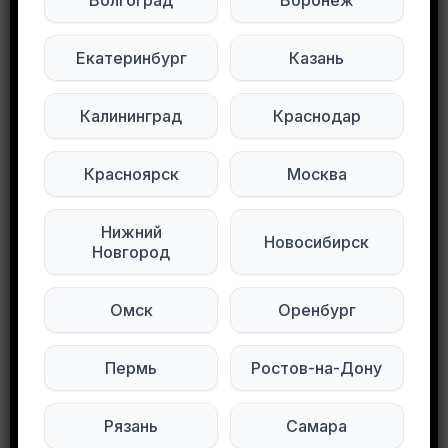
Волгоград
Воронеж
Будьте внимательны. Не переходите по ссылкам, если вам предлагают в личной переписке с дарителем оплаты доставки, брони, предоплаты или установки стороннего приложения, удалите переписку и заблокируйте пользователя. Обо всех таких постах сообщайте
Екатеринбург
Казань
Развернуть полностью
Отдам даром , забирать улица Кольцевая 81/1
Калининград
Краснодар
Подписывайтесь на нас в социальных
Красноярск
Москва
сетях:
Нижний
Новосибирск
Мы в Telegram
Мы в ВКонтакте
Новгород
0
0
77 просмотров
Омск
Оренбург
Пермь
Ростов-на-Дону
Другие объявления в этом городе
Рязань
Самара