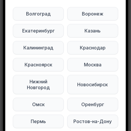
Объявление неактуально
Волгоград
Воронеж
Будьте внимательны. Не переходите по ссылкам, если вам предлагают в личной переписке с дарителем оплаты доставки, брони, предоплаты или установки стороннего приложения, удалите переписку и заблокируйте пользователя. Обо всех таких постах сообщайте
Развернуть полностью
Екатеринбург
Казань
Отдам даром велосипед на ребенка 7-11 лет,
Калининград
Краснодар
заднее колесо спущено
Подписывайтесь на нас в социальных
Красноярск
Москва
сетях:
Нижний
Новосибирск
Новгород
Мы в Telegram
Мы в ВКонтакте
Омск
Оренбург
0
0
84 просмотров
Пермь
Ростов-на-Дону