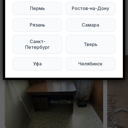
Пермь
Ростов-на-Дону
0
0
70 просмотров
Рязань
Самара
Санкт-
Другие объявления в этом городе
Тверь
Петербург
Уфа
Челябинск