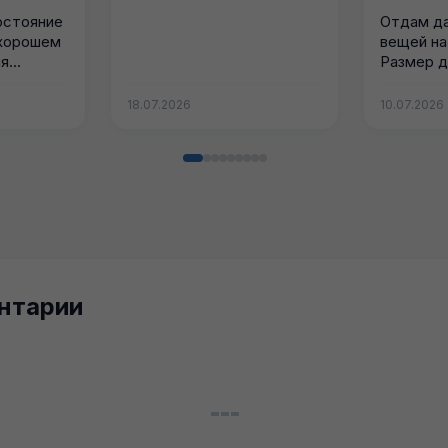
остояние
Отдам д
 хорошем
вещей на
...
Размер д
Затвереч
18.07.2026
10.07.2026
нтарии