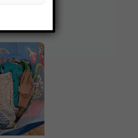
Всё в одни руки За
глобусом Мельницы от
батареек ( рабочие ,...