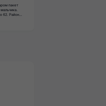
аром пакет
2
 мальчика.
м
о 62. Район
ье. Писать...
21.07.2026
0