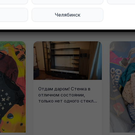
Челябинск
явления в этом городе
Отдам даром! Стенка в
отличном состоянии,
только нет одного стекла
на нижней...