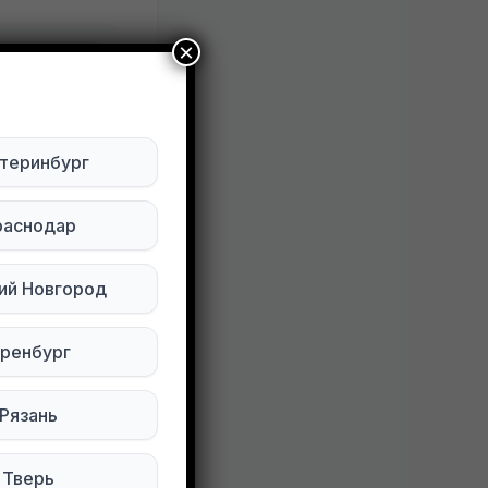
×
ктуально
Будьте внимательны. Не переходите по ссылкам, если вам предлагают в личной переписке с дарителем оплаты доставки, брони, предоплаты или установки стороннего приложения, удалите переписку и заблокируйте пользователя. Обо всех таких постах сообщайте
теринбург
раснодар
ий Новгород
ренбург
Рязань
77 просмотров
Тверь