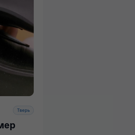
Тверь
мер