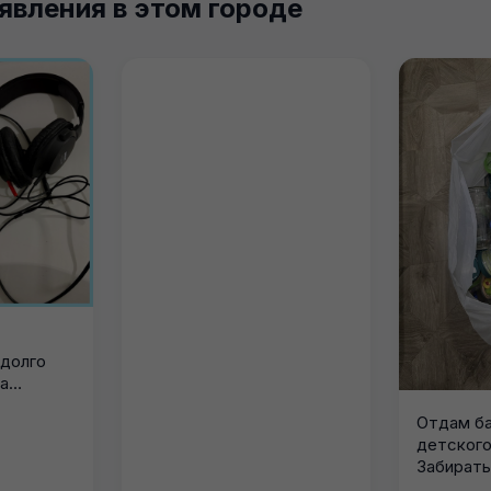
явления в этом городе
 долго
а
р...
Отдам ба
детского
Забирать