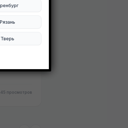
ренбург
пятна
Рязань
Тверь
145 просмотров