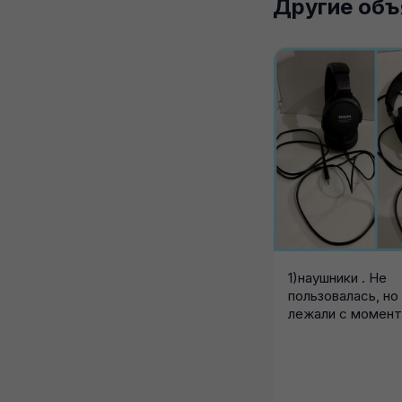
Другие объ
1)наушники . Не
пользовалась, но
лежали с момент
покупки 2) дозато