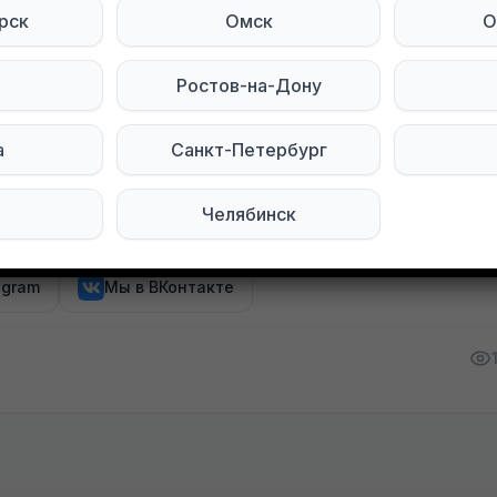
 полностью
рск
Омск
О
и в хорошем состоянии, только на сером платье 
Ростов-на-Дону
е пробовала), размер 42.
ржу, написали-пришли-забрали
а
Санкт-Петербург
ра, выходные Хим
Челябинск
тесь на нас в социальных сетях:
egram
Мы в ВКонтакте