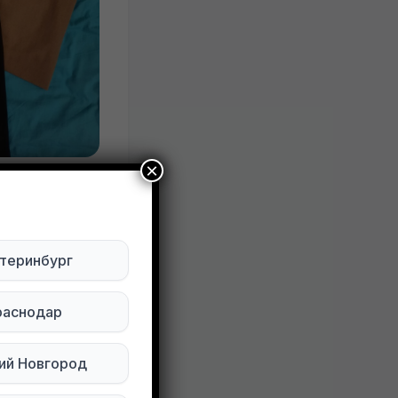
×
Тверь
и,
теринбург
раснодар
ктуально
ий Новгород
Будьте внимательны. Не переходите по ссылкам, если вам предлагают в личной переписке с дарителем оплаты доставки, брони, предоплаты или установки стороннего приложения, удалите переписку и заблокируйте пользователя. Обо всех таких постах сообщайте