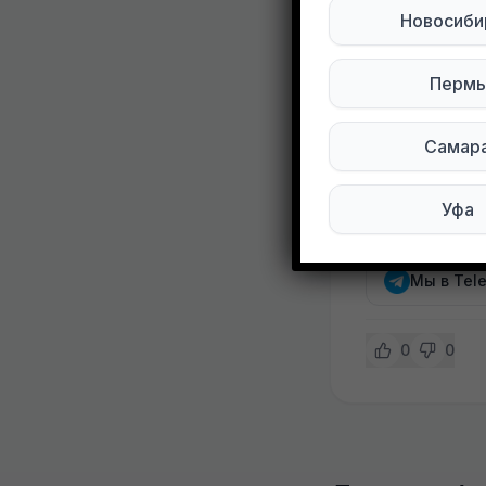
Развернуть
Новосиби
Женские вещ
Пермь
(выводить н
Бронь не де
Самар
Пл.Капошва
Уфа
Подписывай
Мы в Tel
0
0