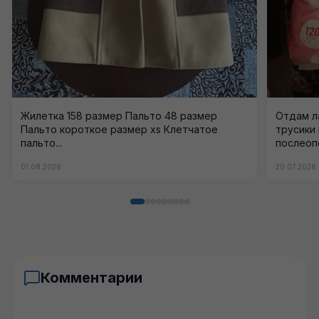
Жилетка 158 размер Пальто 48 размер
Отдам л
Пальто короткое размер xs Клетчатое
трусики
пальто...
послеоп
Московск
01.08.2026
20.07.2026
Комментарии