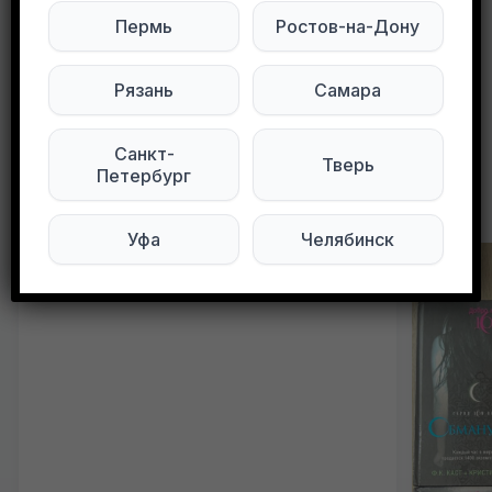
Мы в ВКонтакте
Пермь
Ростов-на-Дону
Рязань
Самара
0
0
56 просмотров
Санкт-
Тверь
Петербург
Другие объявления в этом городе
Уфа
Челябинск