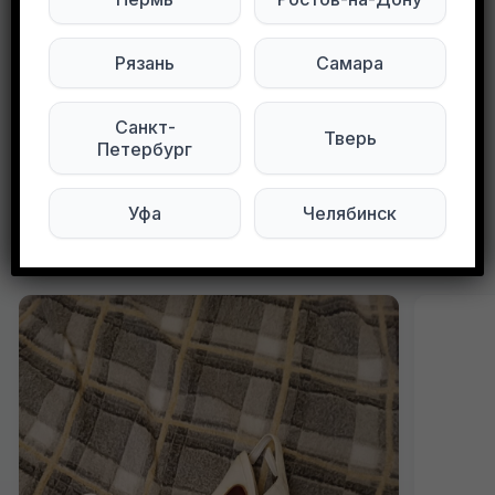
Мы в Max
Мы в Telegram
Рязань
Самара
Мы в ВКонтакте
Санкт-
Тверь
0
0
71 просмотров
Петербург
Уфа
Челябинск
Другие объявления в этом городе