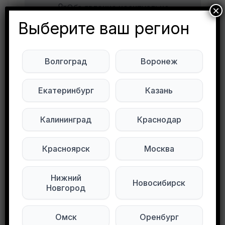
Объявление неактуально
×
Выберите ваш регион
Будьте внимательны. Не переходите по ссылкам, если вам предлагают в личной переписке с дарителем оплаты доставки, брони, предоплаты или установки стороннего приложения, удалите переписку и заблокируйте пользователя. Обо всех таких постах сообщайте
Развернуть полностью
Волгоград
Воронеж
Отдам пакет с женскими вещами, 46 размер,
хорошее состояние. Только самовывоз. Центр
Екатеринбург
Казань
Подписывайтесь на нас в социальных
Калининград
Краснодар
сетях:
Красноярск
Москва
Мы в Max
Мы в Telegram
Нижний
Мы в ВКонтакте
Новосибирск
Новгород
0
0
54 просмотров
Омск
Оренбург