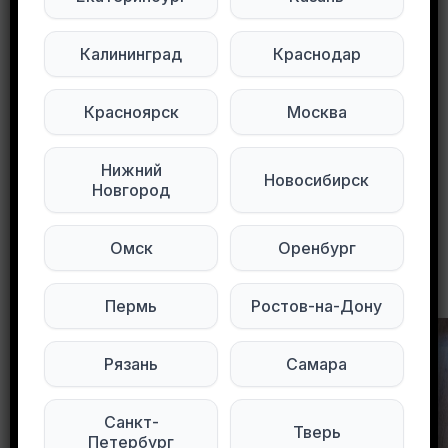
сетях:
Калининград
Краснодар
Мы в Max
Мы в Telegram
Красноярск
Москва
Мы в ВКонтакте
Нижний
Новосибирск
0
0
67 просмотров
Новгород
Омск
Оренбург
Другие объявления в этом городе
Пермь
Ростов-на-Дону
Рязань
Самара
Санкт-
Тверь
Петербург