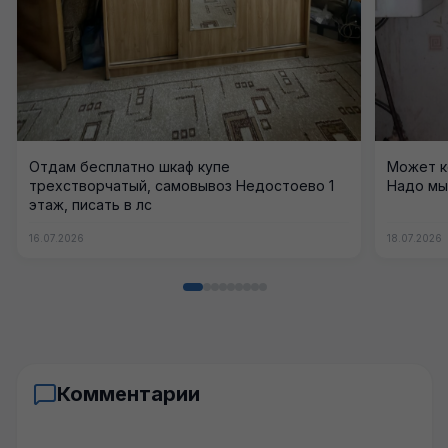
Отдам бесплатно шкаф купе
Может к
трехстворчатый, самовывоз Недостоево 1
Надо мыт
этаж, писать в лс
16.07.2026
18.07.2026
Комментарии