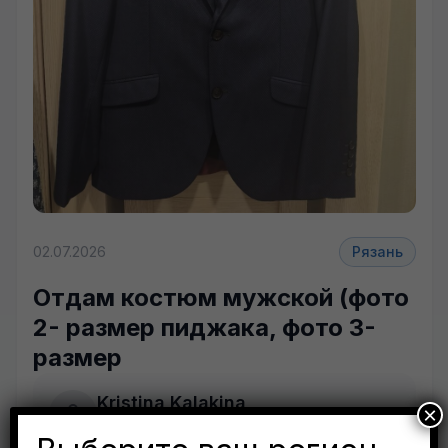
+4 фото
02.07.2026
Рязань
Отдам костюм мужской (фото
2- размер пиджака, фото 3-
размер
Kristina Kalakina
×
Рязань