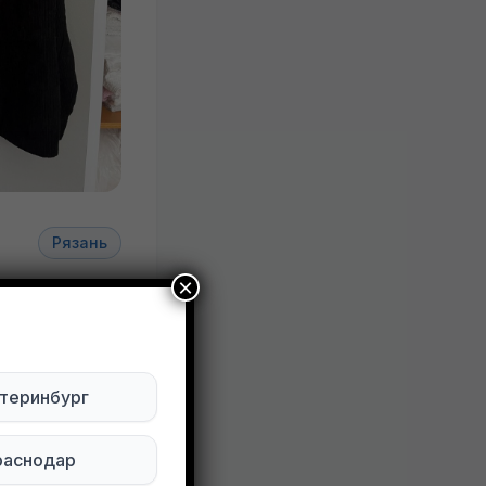
Рязань
×
башку.
теринбург
ктуально
раснодар
Будьте внимательны. Не переходите по ссылкам, если вам предлагают в личной переписке с дарителем оплаты доставки, брони, предоплаты или установки стороннего приложения, удалите переписку и заблокируйте пользователя. Обо всех таких постах сообщайте