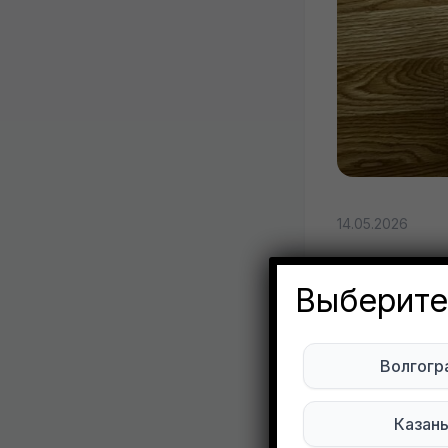
14.05.2026
Отдам 
Выберите
Синяя 
Evge
Волгогр
Ряза
Казан