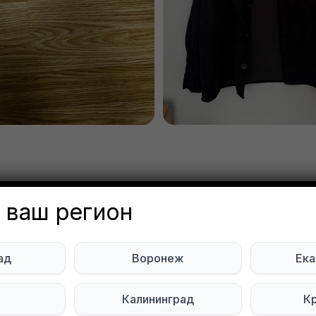
две толстовки мужские и ру
 ваш регион
— размер М,
nia Zharova
ад
Воронеж
Ека
Объявление неа
нь
ь
Калининград
К