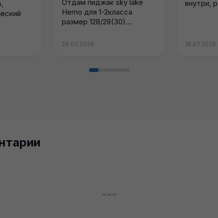
Отдам пиджак sky lake
внутри, 
,
Hemo для 1-2класса
самовыво
овский
размер 128/28(30)
лифт
Эмблему школы можно...
26.07.2026
18.07.2026
нтарии