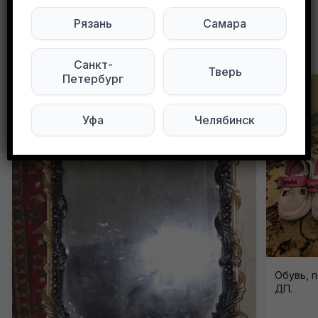
Рязань
Самара
Другие объявления в этом городе
Санкт-
Тверь
Петербург
Уфа
Челябинск
Обувь, п
ДП.