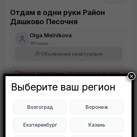
Отдам в одни руки Район
Дашково Песочня
Olga Melnikova
Рязань
Объявление неактуально
Будьте внимательны. Не переходите по ссылкам, если вам предлагают в личной переписке с дарителем оплаты доставки, брони, предоплаты или установки стороннего приложения, удалите переписку и заблокируйте пользователя. Обо всех таких постах сообщайте
×
Развернуть полностью
Выберите ваш регион
Отдам в одни руки
Район Дашково Песочня
Волгоград
Воронеж
Подписывайтесь на нас в социальных
Екатеринбург
Казань
сетях: