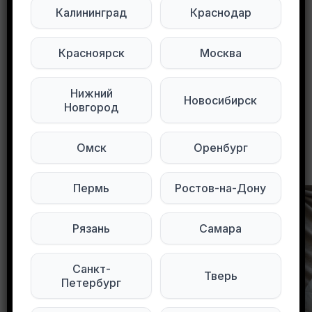
Калининград
Краснодар
Мы в Max
Мы в Telegram
Мы в ВКонтакте
Красноярск
Москва
0
0
63 просмотров
Нижний
Новосибирск
Новгород
Омск
Оренбург
Другие объявления в этом городе
Пермь
Ростов-на-Дону
Рязань
Самара
Санкт-
Тверь
Петербург