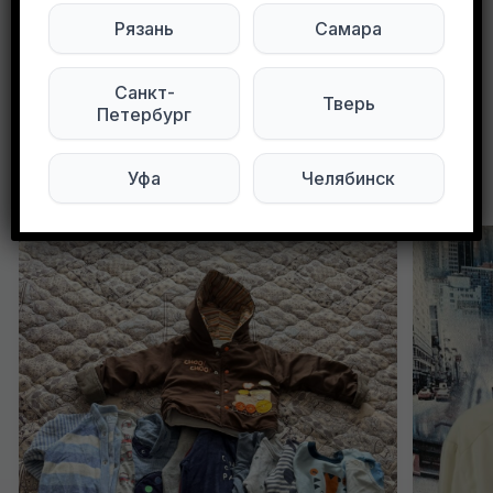
Мы в ВКонтакте
Рязань
Самара
0
0
67 просмотров
Санкт-
Тверь
Петербург
Уфа
Челябинск
Другие объявления в этом городе