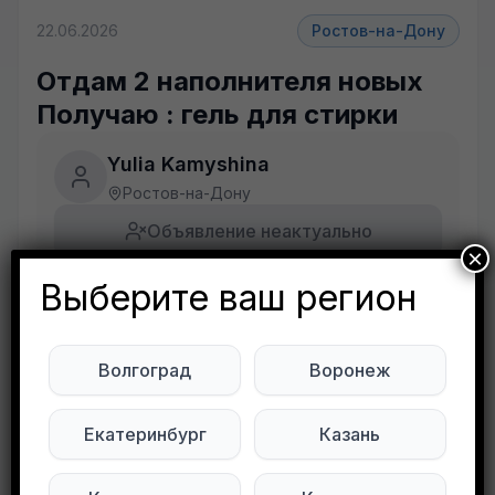
22.06.2026
Ростов-на-Дону
Отдам 2 наполнителя новых
Получаю : гель для стирки
Yulia Kamyshina
Ростов-на-Дону
Объявление неактуально
×
Выберите ваш регион
Будьте внимательны. Не переходите по ссылкам, если вам предлагают в личной переписке с дарителем оплаты доставки, брони, предоплаты или установки стороннего приложения, удалите переписку и заблокируйте пользователя. Обо всех таких постах сообщайте
Развернуть полностью
Волгоград
Воронеж
Отдам 2 наполнителя новых
Получаю : гель для стирки
Екатеринбург
Казань
Подписывайтесь на нас в социальных
сетях: