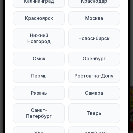
Калининград
Краснодар
Мы в Max
Мы в Telegram
Красноярск
Москва
Мы в ВКонтакте
Нижний
Новосибирск
Новгород
0
0
64 просмотров
Омск
Оренбург
Другие объявления в этом городе
Пермь
Ростов-на-Дону
Рязань
Самара
Санкт-
Тверь
Петербург