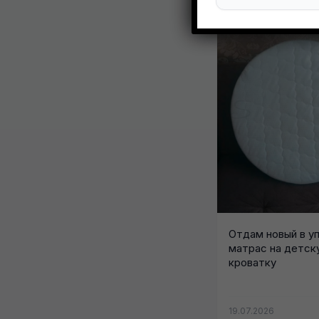
Отдам новый в у
матрас на детск
кроватку
19.07.2026