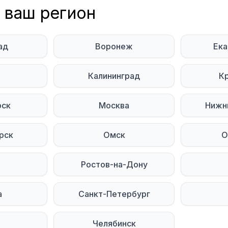
 полностью
 ваш регион
тульчика для кормления
рник
ад
Воронеж
Ека
ь
Калининград
К
тесь на нас в социальных сетях:
рск
Москва
Нижн
Мы в Telegram
Мы в ВКонтакте
рск
Омск
О
Ростов-на-Дону
а
Санкт-Петербург
явления в этом городе
Челябинск