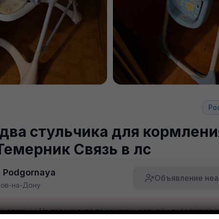
Ро
два стульчика для кормлени
Темерник Связь в лс
a Podgornaya
Объявление неа
тов-на-Дону