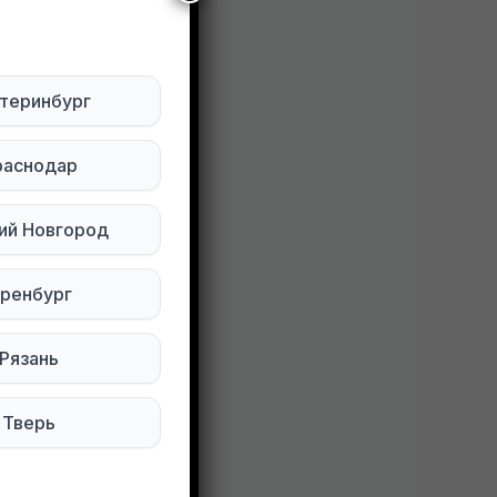
теринбург
раснодар
ий Новгород
ренбург
120 просмотров
Рязань
Тверь