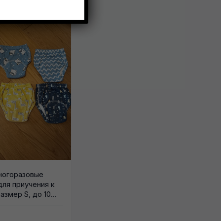
д
ногоразовые
для приучения к
азмер S, до 10
0