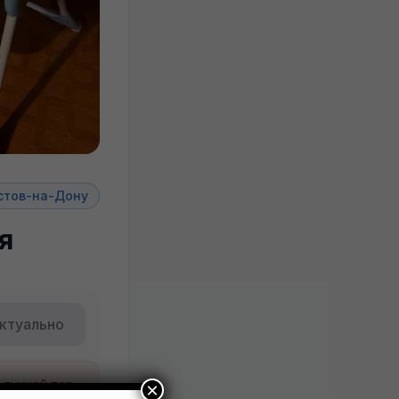
стов-на-Дону
я
ктуально
Будьте внимательны. Не переходите по ссылкам, если вам предлагают в личной переписке с дарителем оплаты доставки, брони, предоплаты или установки стороннего приложения, удалите переписку и заблокируйте пользователя. Обо всех таких постах сообщайте
×