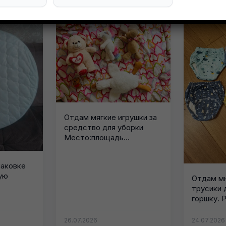
Отдам мягкие игрушки за
средство для уборки
Место:площадь
Свободы(Нахичевань)
Связь: личные сообщения
паковке
ую
Отдам м
трусики 
горшку. Р
кг....
26.07.2026
24.07.2026