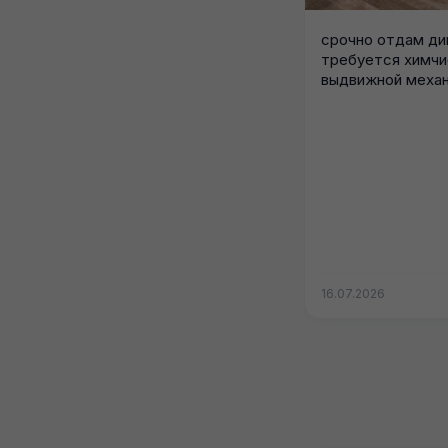
срочно отдам ди
требуется химчи
выдвижной механ
прикреплен к осн
16.07.2026