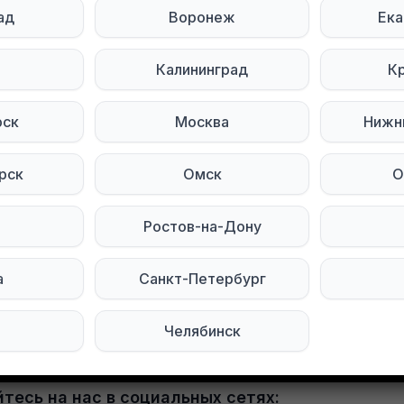
ад
Воронеж
Ека
Сан
ь
Калининград
К
часы настенные Прямоуголь
рск
Москва
Нижн
работают от батарейки…
рск
Омск
О
hda Darom Odezhda Obuv
Объявление неа
кт-Петербург
Ростов-на-Дону
 полностью
а
Санкт-Петербург
 настенные
Челябинск
ой формы работают от батарейки пальчиковой ти
тесь на нас в социальных сетях: