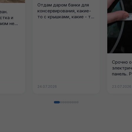
Отдам даром банки для
консервирования, какие-
ван.
то с крышками, какие - то
стка и
без....
изм не
овной...
Срочно 
электри
панель. 
конфорки
известны,
24.07.2026
23.07.2026