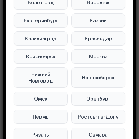
Волгоград
Воронеж
Отдам за сахар.
Фото 7.8.9.10 даром
Екатеринбург
Казань
Купчино.
Пишите в личку.
Калининград
Краснодар
Подписывайтесь на нас в социальных
сетях:
Красноярск
Москва
Мы в Max
Мы в Telegram
Нижний
Новосибирск
Новгород
Мы в ВКонтакте
Омск
Оренбург
0
0
130 просмотров
Пермь
Ростов-на-Дону
Рязань
Самара
Другие объявления в этом городе