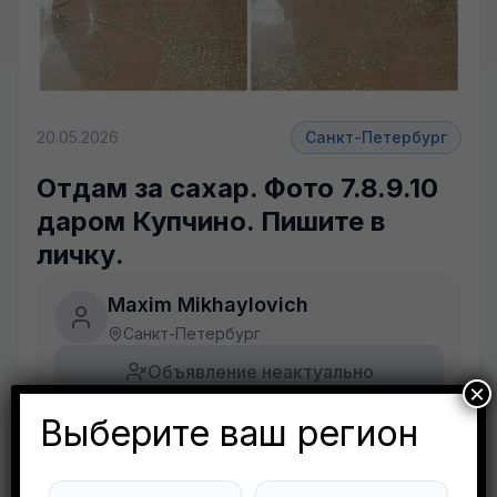
+9 фото
20.05.2026
Санкт-Петербург
Отдам за сахар. Фото 7.8.9.10
даром Купчино. Пишите в
личку.
Maxim Mikhaylovich
Санкт-Петербург
Объявление неактуально
×
Выберите ваш регион
Будьте внимательны. Не переходите по ссылкам, если вам предлагают в личной переписке с дарителем оплаты доставки, брони, предоплаты или установки стороннего приложения, удалите переписку и заблокируйте пользователя. Обо всех таких постах сообщайте
Развернуть полностью