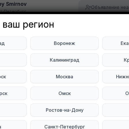
ey Smirnov
Объявление неа
кт-Петербург
 ваш регион
 полностью
ад
Воронеж
Ека
м в хорошем состоянии
 в Сертолово или у м. Просвещения
ь
Калининград
К
тесь на нас в социальных сетях:
рск
Москва
Нижн
Мы в Telegram
Мы в ВКонтакте
рск
Омск
О
Ростов-на-Дону
а
Санкт-Петербург