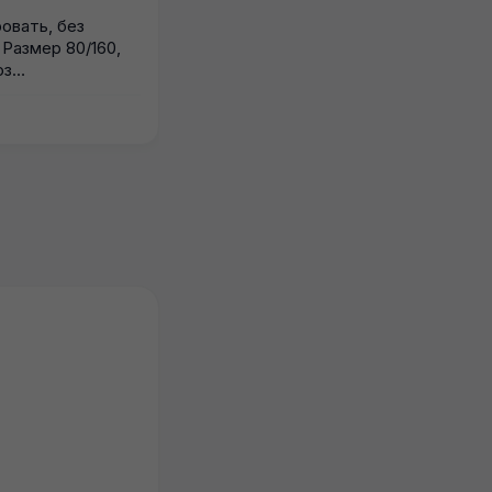
Приморский район.
овать, без
Стародеревенская
 Размер 80/160,
оз
разобрана)
10.07.2026
2