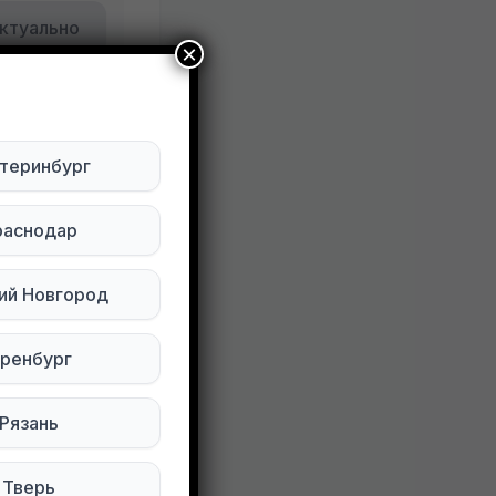
ктуально
×
Будьте внимательны. Не переходите по ссылкам, если вам предлагают в личной переписке с дарителем оплаты доставки, брони, предоплаты или установки стороннего приложения, удалите переписку и заблокируйте пользователя. Обо всех таких постах сообщайте
теринбург
раснодар
ий Новгород
ренбург
203 просмотров
Рязань
Тверь