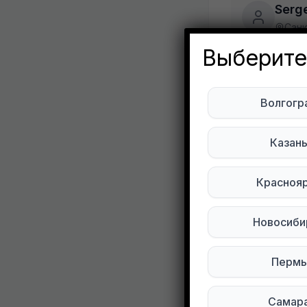
Serg
Сан
Выберите
Развернуть
Волгогр
Отдам даро
Могу отдать
Казан
Подписывай
Красноя
Мы в Max
Новосиби
1
0
Пермь
Самар