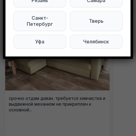
Другие объявления в этом городе
Рязань
Самара
Санкт-
Тверь
Петербург
Уфа
Челябинск
срочно отдам диван. требуется химчистка и
выдвижной механизм не прикреплен к
основной...