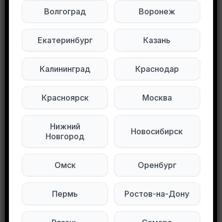
Волгоград
Воронеж
Будьте внимательны. Не переходите по ссылкам, если вам предлагают в личной переписке с дарителем оплаты доставки, брони, предоплаты или установки стороннего приложения, удалите переписку и заблокируйте пользователя. Обо всех таких постах сообщайте
Развернуть полностью
Екатеринбург
Казань
Гипрок 120×140, м. Новочеркасская
Калининград
Краснодар
Подписывайтесь на нас в социальных
сетях:
Красноярск
Москва
Мы в Max
Мы в Telegram
Нижний
Новосибирск
Новгород
Мы в ВКонтакте
Омск
Оренбург
0
0
101 просмотров
Пермь
Ростов-на-Дону