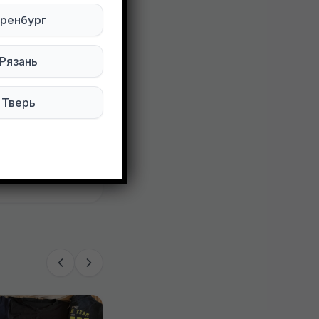
ренбург
Рязань
Тверь
98 просмотров