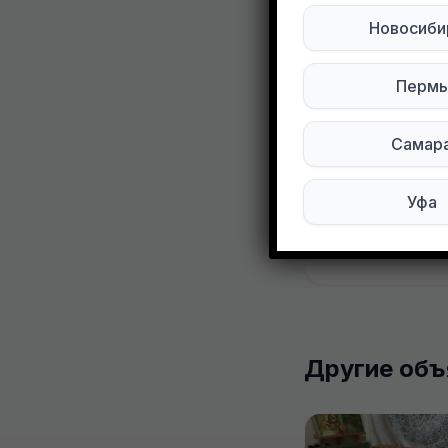
Развернуть
Новосиби
Отдам всё з
Пермь
Подписывай
Самар
Мы в Max
Уфа
0
0
Другие объ