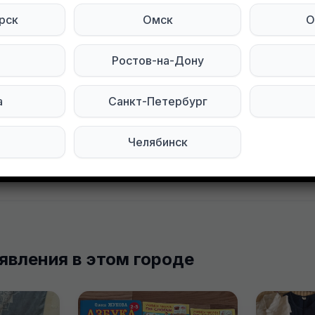
 полностью
рск
Омск
О
а помидоры. Индустриальный район (ул Качалова)
Ростов-на-Дону
тесь на нас в социальных сетях:
а
Санкт-Петербург
Мы в Telegram
Челябинск
явления в этом городе