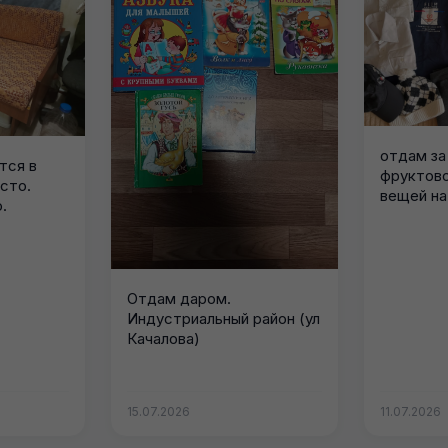
отдам за
тся в
фруктово
сто.
вещей на
.
по...
Отдам даром.
Индустриальный район (ул
Качалова)
15.07.2026
11.07.2026