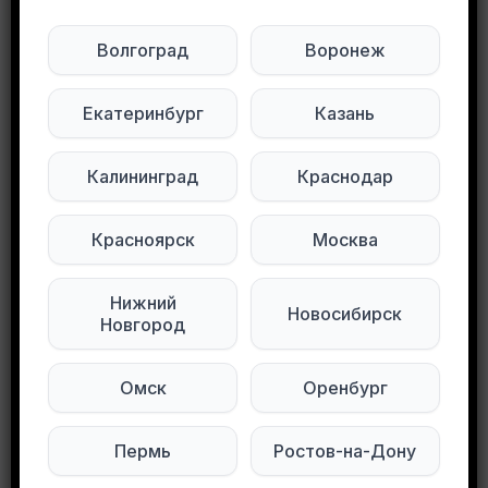
Волгоград
Воронеж
Будьте внимательны. Не переходите по ссылкам, если вам предлагают в личной переписке с дарителем оплаты доставки, брони, предоплаты или установки стороннего приложения, удалите переписку и заблокируйте пользователя. Обо всех таких постах сообщайте
Развернуть полностью
Екатеринбург
Казань
Пресс для чеснока( новый) отдам даром.
Писать в лс
Калининград
Краснодар
Подписывайтесь на нас в социальных
сетях:
Красноярск
Москва
Мы в Max
Мы в Telegram
Нижний
Новосибирск
Новгород
Мы в ВКонтакте
Омск
Оренбург
0
0
113 просмотров
Пермь
Ростов-на-Дону