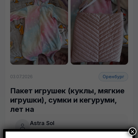
03.07.2026
Оренбург
Пакет игрушек (куклы, мягкие
игрушки), сумки и кегуруми,
лет на
Astra Sol
×
Оренбург