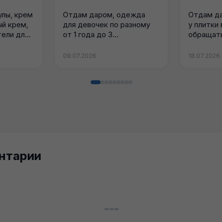
улы, крем
Отдам даром, одежда
Отдам да
ый крем,
для девочек по разному
у плитки 
тели для
от 1 года до 3...
обращать
самовыв
09.07.2026
18.07.2026
нтарии