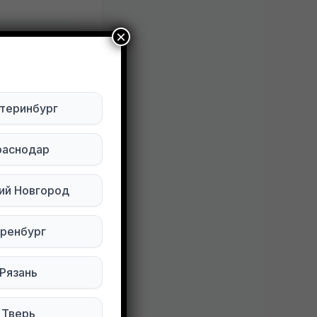
×
ктуально
Будьте внимательны. Не переходите по ссылкам, если вам предлагают в личной переписке с дарителем оплаты доставки, брони, предоплаты или установки стороннего приложения, удалите переписку и заблокируйте пользователя. Обо всех таких постах сообщайте
теринбург
раснодар
ий Новгород
ренбург
Рязань
77 просмотров
Тверь