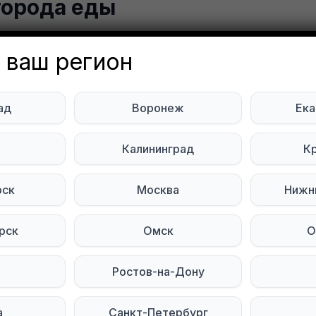
города еды
 Vladimirovna
Объявление неа
 ваш регион
нбург
ад
Воронеж
Ека
 полностью
еток и 1 двойной выключатель
ь
Калининград
К
а еды
рск
Москва
Нижн
тесь на нас в социальных сетях:
рск
Омск
О
Мы в Telegram
Мы в ВКонтакте
Ростов-на-Дону
а
Санкт-Петербург