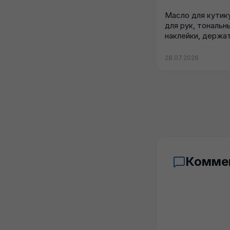
Масло для кутик
для рук, тональн
наклейки, держа
гирлянды,...
28.07.2026
Комме