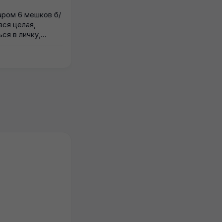
Отдам даром. Забирать
ром 6 мешков б/
О
пр.Гагарина 42 а.
вся целая,
п
ся в личку,
оз
30.07.2026
1