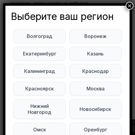
мусорку, если никто не заберет.
×
Выберите ваш регион
Подписывайтесь на нас в социальных
сетях:
Волгоград
Воронеж
Мы в Max
Мы в Telegram
Екатеринбург
Казань
Мы в ВКонтакте
Калининград
Краснодар
0
0
77 просмотров
Красноярск
Москва
Нижний
Другие объявления в этом городе
Новосибирск
Новгород
Омск
Оренбург