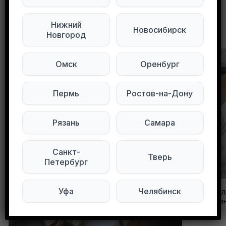
Нижний
Другие объявления в этом городе
Новосибирск
Новгород
Омск
Оренбург
Пермь
Ростов-на-Дону
Рязань
Самара
Санкт-
Тверь
Петербург
Уфа
Челябинск
Отдам да
Дзержинс