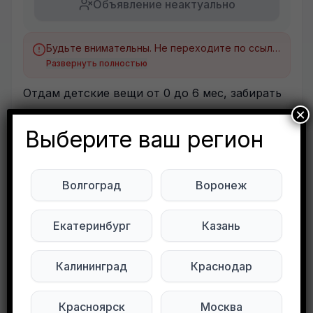
Объявление неактуально
Будьте внимательны. Не переходите по ссылкам, если вам предлагают в личной переписке с дарителем оплаты доставки, брони, предоплаты или установки стороннего приложения, удалите переписку и заблокируйте пользователя. Обо всех таких постах сообщайте
Развернуть полностью
Отдам детские вещи от 0 до 6 мес, забирать
со степного
×
Выберите ваш регион
Подписывайтесь на нас в социальных
сетях:
Волгоград
Воронеж
Мы в Max
Мы в Telegram
Екатеринбург
Казань
Мы в ВКонтакте
Калининград
Краснодар
0
0
118 просмотров
Красноярск
Москва