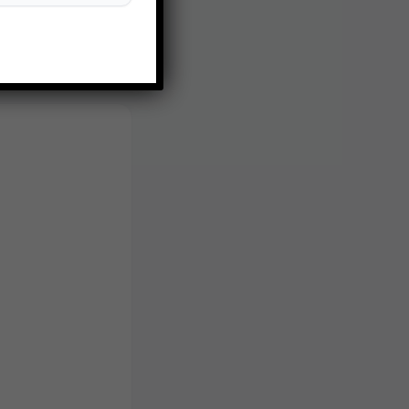
Отдам даром. Размер 40,
39. Забирать на
Дзержинского...