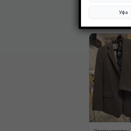
Уфа
Другие объ
Отдам костюмы