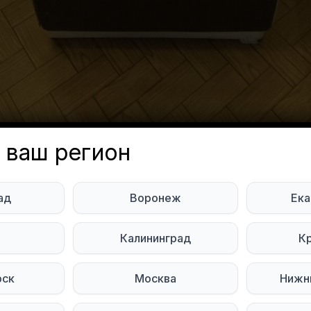
 ваш регион
даром плита газовая 4-комф.
ад
Воронеж
Ека
м состоянии. Самовывоз.
ь
Калининград
К
 Nesterova
Объявление неа
нбург
рск
Москва
Нижн