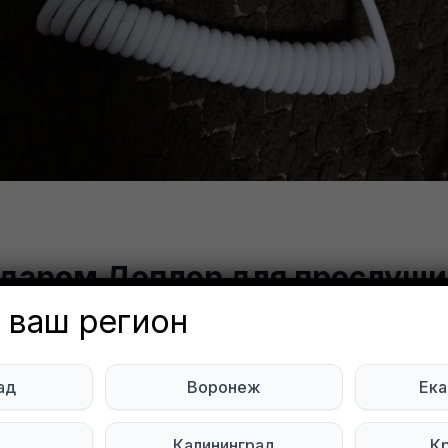
даром Доплер для прослуши
ебиение
 ваш регион
a Dudko
Объявление неа
ад
Воронеж
Ека
нбург
ь
Калининград
К