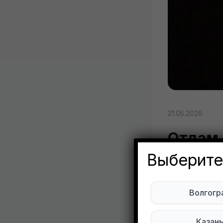
21.05.2026
Отдам 
сердц
Выберите
Yuli
Волгогр
Оре
Казан