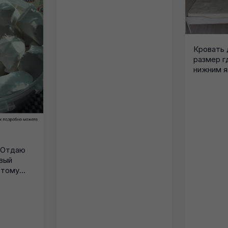
Кровать 
размер г
нижним 
состояние
! Отдаю
рвый
тому...