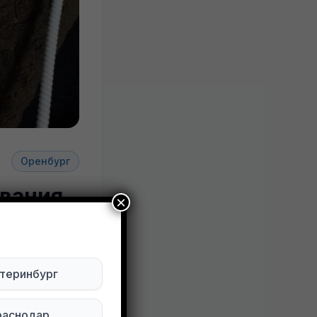
Оренбург
вания
×
ктуально
теринбург
Будьте внимательны. Не переходите по ссылкам, если вам предлагают в личной переписке с дарителем оплаты доставки, брони, предоплаты или установки стороннего приложения, удалите переписку и заблокируйте пользователя. Обо всех таких постах сообщайте
раснодар