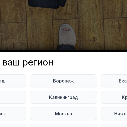
 ваш регион
даром вещи мужские размер
ад
Воронеж
Ека
ть времена года.
ь
Калининград
К
 Pasko
Объявление неа
нбург
рск
Москва
Нижн