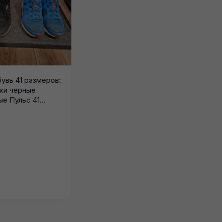
увь 41 размеров:
вки черные
е Пульс 41
в...
Отдам даром вещи на
девочку и мальчика 74-86,
вещи в очень хорошем...
07.08.2026