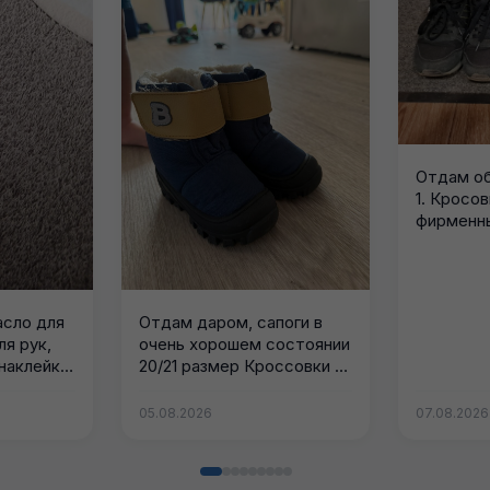
Отдам об
1. Кросо
фирменны
размера, 
сло для
Отдам даром, сапоги в
ля рук,
очень хорошем состоянии
наклейки,
20/21 размер Кроссовки 21
размер,...
05.08.2026
07.08.2026