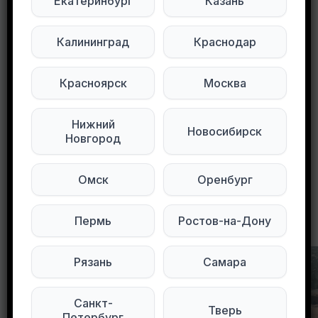
Екатеринбург
Казань
Подписывайтесь на нас в социальных
сетях:
Калининград
Краснодар
Мы в Max
Мы в Telegram
Красноярск
Москва
Мы в ВКонтакте
Нижний
Новосибирск
Новгород
0
0
92 просмотров
Омск
Оренбург
Другие объявления в этом городе
Пермь
Ростов-на-Дону
Рязань
Самара
Санкт-
Тверь
Петербург