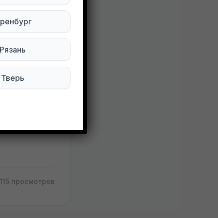
ренбург
Рязань
Тверь
115 просмотров