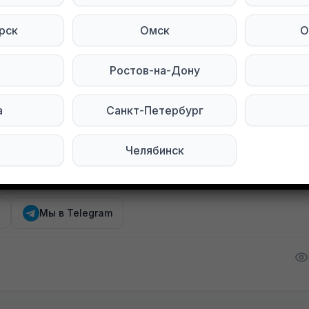
6 см. от грунта)
ия (47 см. от грунта)
рск
Омск
О
рок (23 см. от грунта)
25 см. от грунта)
Ростов-на-Дону
рк (19 см. от грунта)
еди (29 см. от грунта)
а
Санкт-Петербург
С
Челябинск
тесь на нас в социальных сетях:
Мы в Telegram