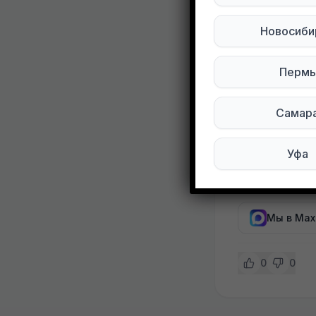
2. Рианна (5
3. Салицифол
Новосиби
4. Мутант Ба
5. Пандора (
Пермь
6. Тайгер Ба
7. Миднайт Л
Самар
Пишите в Л
Уфа
Подписывай
Мы в Max
0
0