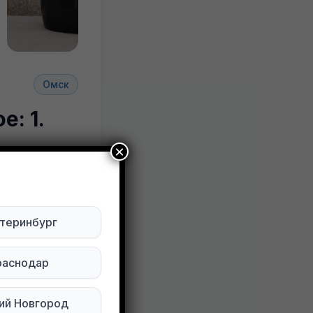
+2
Омск
: 1.
×
ктуально
теринбург
Будьте внимательны. Не переходите по ссылкам, если вам предлагают в личной переписке с дарителем оплаты доставки, брони, предоплаты или установки стороннего приложения, удалите переписку и заблокируйте пользователя. Обо всех таких постах сообщайте
раснодар
ий Новгород