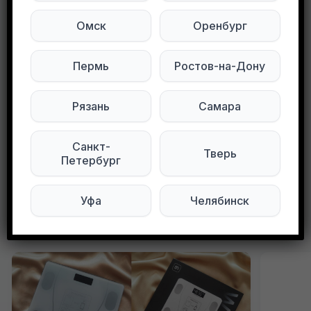
Пишите в ЛС
Омск
Оренбург
Подписывайтесь на нас в социальных
Пермь
Ростов-на-Дону
сетях:
Рязань
Самара
Мы в Max
Мы в Telegram
Санкт-
Тверь
0
0
82 просмотров
Петербург
Уфа
Челябинск
Другие объявления в этом городе