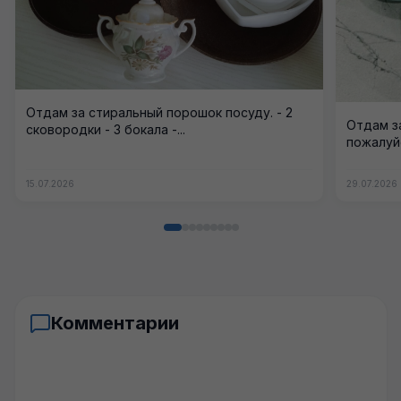
Отдам за стиральный порошок посуду. - 2
Отдам за
сковородки - 3 бокала -...
пожалуйс
15.07.2026
29.07.2026
Комментарии