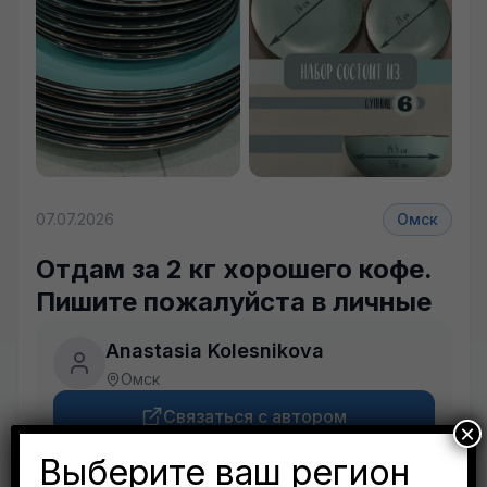
07.07.2026
Омск
Отдам за 2 кг хорошего кофе.
Пишите пожалуйста в личные
Anastasia Kolesnikova
Омск
Связаться с автором
×
Выберите ваш регион
Будьте внимательны. Не переходите по ссылкам, если вам предлагают в личной переписке с дарителем оплаты доставки, брони, предоплаты или установки стороннего приложения, удалите переписку и заблокируйте пользователя. Обо всех таких постах сообщайте